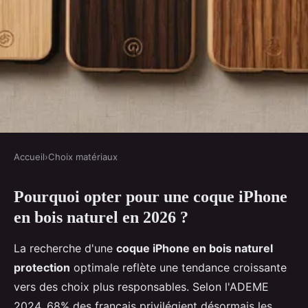
Accueil
›
Choix matériaux
CHOIX MATÉRIAUX
Pourquoi opter pour une coque iPhone
Top 4 des coques iphone en bois
en bois naturel en 2026 ?
pour allier style et protection
La recherche d'une
coque iPhone en bois naturel
Marie
•
2026-04-20
•
24 min min de lecture
protection
optimale reflète une tendance croissante
vers des choix plus responsables. Selon l'ADEME
2024, 68% des français privilégient désormais les