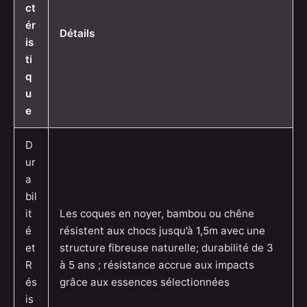
ct
ér
Détails
is
ti
q
u
e
D
ur
a
bil
it
Les coques en noyer, bambou ou chêne
é
résistent aux chocs jusqu’à 1,5m avec une
et
structure fibreuse naturelle; durabilité de 3
R
à 5 ans ; résistance accrue aux impacts
és
grâce aux essences sélectionnées
is